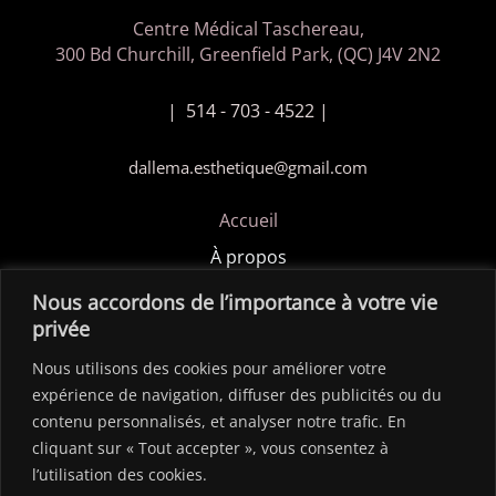
Centre Médical Taschereau,
300 Bd Churchill, Greenfield Park, (QC) J4V 2N2
| 514 - 703 - 4522 |
dallema.esthetique@gmail.com
Accueil
À propos
Politique de confidentialité
Nous accordons de l’importance à votre vie
privée
Contact
Nous utilisons des cookies pour améliorer votre
Copyright © 2026 Dalléma Esthétique / Site créer par
expérience de navigation, diffuser des publicités ou du
ldesigngraphique.com
contenu personnalisés, et analyser notre trafic. En
cliquant sur « Tout accepter », vous consentez à
l’utilisation des cookies.
SUIVEZ-NOUS!